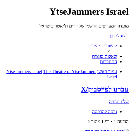
YtseJammers Israel
מועדון המעריצים הרשמי של דרים ת'יאטר בישראל
דילוג לתוכן
קישורים מהירים
שאלות נפוצות
התחברות
עמוד ראשי
The Theatre of YtseJammers
YtseJammers Israel
Israel
עברנו לפייסבוק/X
שלח תגובה
גרסה להדפסה
הודעה 1 • דף
1
מתוך
1