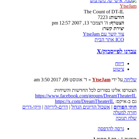
YtseJam
The Count of DT-IL
הודעות:
7223
הצטרף:
ה' דצמבר 13, 2007 12:57 pm
יצירת קשר:
צור קשר עם YtseJam
ICQ
אתר הבית
עברנו לפייסבוק/X
דיווח
ציטוט
שליחה
על ידי
YtseJam
»
ד' אוגוסט 09, 2017 3:50 am
הצטרפו אלינו בפורום לכל החדשות והשיחות:
https://www.facebook.com/groups/DreamTheaterIL
גם ב-איקס:
https://x.com/DreamTheaterIL
חוקי הפורום
|
אשכול הדיונים הגדול
|
דרים-ליריקה
|
וויקי-דרים
חזרה למעלה
שלח תגובה
גרסה להדפסה