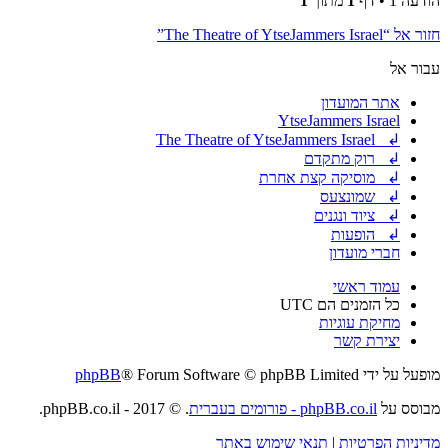
הודעה 1 • דף
1
מתוך
1
חזור אל “The Theatre of YtseJammers Israel”
עבור אל
אתר המועדון
YtseJammers Israel
↲ The Theatre of YtseJammers Israel
↲ רוק מתקדם
↲ מוסיקה קצת אחרת
↲ שמונצעס
↲ ציוד ונגנים
↲ הופעות
חברי מועדון
עמוד ראשי
כל הזמנים הם
UTC
מחיקת עוגיות
יצירת קשר
מופעל על ידי
® Forum Software © phpBB Limited
phpBB
מבוסס על
phpBB.co.il - פורומים בעברית
. © 2017 - phpBB.co.il.
מדיניות הפרטיות
|
תנאי שימוש באתר