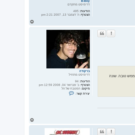
B-Boy
דרימיסט מתקדם
הודעות:
495
הצטרף:
ה' דצמבר 13, 2007 2:21 pm
ח
ז
ר
ה
ל
מ
ע
ל
ה
ברקודה
דרימיסט מתחיל
והיא ממש אבל ממש טובה. שונה
הודעות:
94
הצטרף:
ב' פברואר 04, 2008 12:59 pm
מיקום:
המטבח של הל
צ
יצירת קשר:
ו
ר
ק
ש
ר
ע
ם
ח
ב
ז
ר
ר
ק
ו
ה