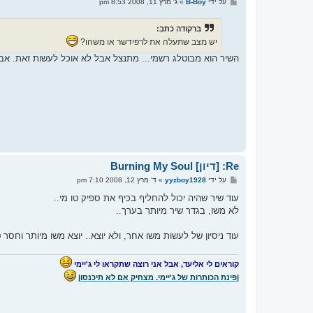
ש
על ידי
B-Boy
»
ג' מרץ 11, 2008 8:53 pm
ל
י
ח
ברקודה כתב:
ה
יש מצב שתעלה את לרפידשר או משהו?
השיר הוא מבוטלג רשמי... מתנצל אבל לא אוכל לעשות זאת. אבל
Re: [דיון] Burning My Soul
ש
על ידי
yyzboy1928
»
ד' מרץ 12, 2008 7:10 pm
ל
י
עוד שיר שהיה יכול להחליף בכיף את ספיק טו מי..
ח
לא משו, בגדר שיר מיותר בערך..
ה
עוד ניסיון של לעשות משו אחר, ולא יוצא.. יוצא משו מיותר וחסר 
קוראים לי אליעד, אבל אני רוצה שתקראו לי ג'יימי
|פינת הכותרות של ג'יימי. מצחיק אם לא תיכנסו|