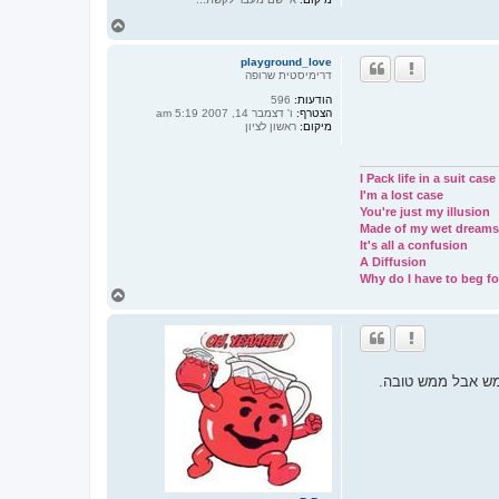
ח
ז
ר
playground_love
ה
דרימיסטית שרופה
ל
הודעות:
596
מ
הצטרף:
ו' דצמבר 14, 2007 5:19 am
ע
מיקום:
ראשון לציון
ל
ה
I Pack life in a suit case
I'm a lost case
You're just my illusion
Made of my wet dreams
It's all a confusion
A Diffusion
Why do I have to beg fo
ח
ז
ר
ה
ל
מ
גנים אותה והיא ממש אבל ממש טובה.
ע
ל
ה