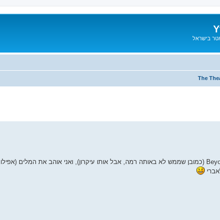
Y
אטר בישראל
The Thea
הפתיחה שלו אדירה, כמו של The Glass Prison ו- Beyond This Life (כמובן שממש לא באותה רמה, אבל אותו עיקרון), ואני אוהב 
אברי