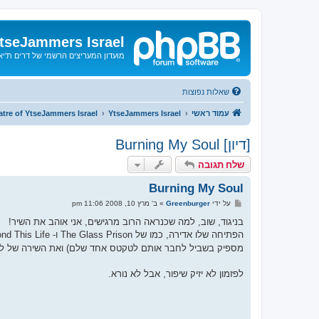
tseJammers Israel
מועדון המעריצים הרשמי של דרים ת'י
שאלות נפוצות
עמוד ראשי
YtseJammers Israel
tre of YtseJammers Israel
[דיון] Burning My Soul
שלח תגובה
Burning My Soul
ש
על ידי
Greenburger
»
ב' מרץ 10, 2008 11:06 pm
ל
י
בניגוד, שוב, למה שכנראה הרוב מרגישים, אני אוהב את השיר!
ח
ה
מספיק בשביל לחבר אותם לטקטס אחד שלם) ואת השירה של ל
לפזמון לא יזיק שיפור, אבל לא נורא.