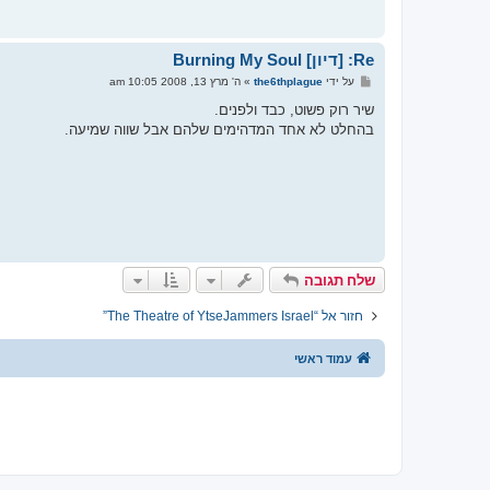
Re: [דיון] Burning My Soul
ש
על ידי
the6thplague
»
ה' מרץ 13, 2008 10:05 am
ל
י
שיר רוק פשוט, כבד ולפנים.
ח
בהחלט לא אחד המדהימים שלהם אבל שווה שמיעה.
ה
שלח תגובה
חזור אל “The Theatre of YtseJammers Israel”
עמוד ראשי