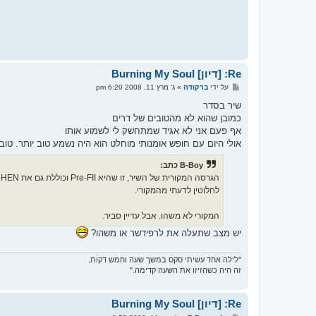
Re: [דיון] Burning My Soul
ש
על ידי
ברקודה
»
ג' מרץ 11, 2008 6:20 pm
ל
י
שיר בסדר
ח
כמובן שהוא לא מהטובים של דרים
ה
אף פעם אני לא אגיד שמתחשק לי לשמוע אותו
אולי היום עם חופש אומנותי מוחלט הוא היה נשמע טוב יותר. טוב 
B-Boy כתב:
לחלוטין לדעתי מהמקורי.
המקורי לא משהו. אבל עדיין סביר.
יש מצב שתעלה את לרפידשר או משהו?
"לילה אחד עשיתי סקס במשך שעה וחמש דקות.
זה היה כשהזיזו את השעה קדימה."
Re: [דיון] Burning My Soul