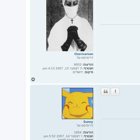
y
מ
a
ע
k
ל
i
ה
m
Ozerivarium
דרימיסט-על
הודעות:
8003
הצטרף:
ה' דצמבר 13, 2007 4:13 pm
מיקום:
ירושלים
ח
ז
ר
ה
ל
מ
ע
ל
ה
Sunny
דרימיסט-על
הודעות:
1854
הצטרף:
ו' דצמבר 14, 2007 5:52 pm
מיקום:
אי שם מעבר לקשת...