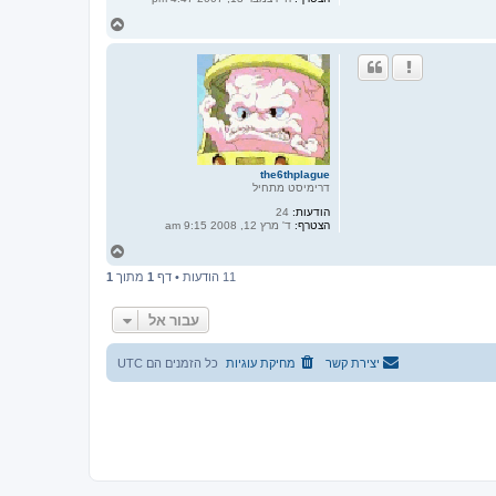
ח
ז
ר
ה
ל
מ
ע
ל
ה
the6thplague
דרימיסט מתחיל
הודעות:
24
הצטרף:
ד' מרץ 12, 2008 9:15 am
ח
ז
11 הודעות • דף
1
מתוך
1
ר
ה
ל
עבור אל
מ
ע
ל
יצירת קשר
מחיקת עוגיות
כל הזמנים הם
UTC
ה