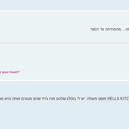
ה... מהפתיחה עד הסוף.
r your heart?
הגרסה המקורית של השיר, זו שהיא Pre-FII וכוללת גם את HELLS KITCHEN פשוט מעולה. יש לי בוטלג שלהם מניו ג'רזי שהם מנ