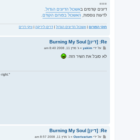
===
דיונים קודמים ב
אשכול הדיונים הגדול
.
לדעות נוספות,
האשכול בפורום הקודם
.
חוקי הפורום
|
אשכול הדיונים הגדול
|
דרים-ליריקה
|
וויקי-דרים
Re: [דיון] Burning My Soul
ש
על ידי
yakim
»
ג' מרץ 11, 2008 8:40 am
ל
י
לא סובל את השיר הזה.
ח
ה
 right."
Re: [דיון] Burning My Soul
ש
על ידי
Ozerivarium
»
ג' מרץ 11, 2008 8:57 am