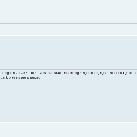
 to right in Japan?...No?...Or is that Israel I'm thinking? Right to left, right? Yeah, so I go left to
s bank presets are arranged