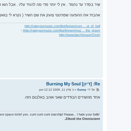
ל
י
שיר בסדר עד נחמד . אין לי יותר מדי מה להגיד עליו . אבל הוא 
ח
ה
אהבתי את ההופעה שפורטנוי צועק את שם השיר ( נקרא לי בוואנס א
http://rateyourmusic.com/list/Annwn/com ... ut_of_hell
-
http://rateyourmusic.com/list/Annwn/mus ... the_grave/
http://www.last.fm/user/Ozeri
Re: [דיון] Burning My Soul
ש
על ידי
Sunny
»
ג' מרץ 11, 2008 12:12 pm
ל
י
אחד מהשירים הבודדים שאני אוהב באלבום הזה.
ח
ה
'I have space torte! yes. cunt cunt cunt starship! Haaaa... I hate your balls!'
Ziltoid the Omniscient.