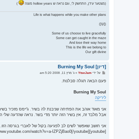
(מצטער עידן, התחשק לי, וגם נראה ש hollow years מוצה
)
Life is what happens while you make other plans
(]/|\[)
Some of us choose to live gracefully
Some can get caught in the maze
And lose their way home
This is the life we belong to
Our gift divine
[דיון] Burning My Soul
ש
על ידי
YtseJam
»
ג' מרץ 11, 2008 5:20 am
ל
י
פעם הבאה תגלה סבלנות.
ח
ה
Burning My Soul
ליריקה
אני מאוד אוהב את הפתיחה שניבנת לה בשיר. ג'יימס מזכיר בשירה ש
אבל מלבד זה, אין בשיר הזה יותר מדי בשר. נראה שהדעה שלי 
אני חושב שאפשר לשים לב לפגיעה בקול של לאברי בגרסה הזו.
[youtube]http://www.youtube.com/watch?v=a-IZPZjBao0[/youtube]