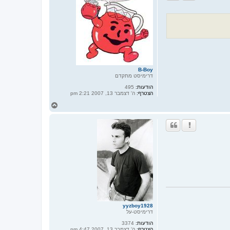
ד
ל
ה
מ
ע
ל
ה
B-Boy
דרימיסט מתקדם
הודעות:
495
הצטרף:
ה' דצמבר 13, 2007 2:21 pm
ח
ז
ר
ה
ל
מ
ע
ל
ה
yyzboy1928
דרימיסט-על
הודעות:
3374
הצטרף:
ה' דצמבר 13, 2007 4:47 pm