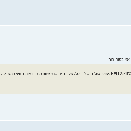
אני בטוח בזה..
הגרסה המקורית של השיר, זו שהיא Pre-FII וכוללת גם את HELLS KITCHEN פשוט מעולה. יש לי בוטלג שלהם מניו ג'רזי שהם מנגנים אותה 