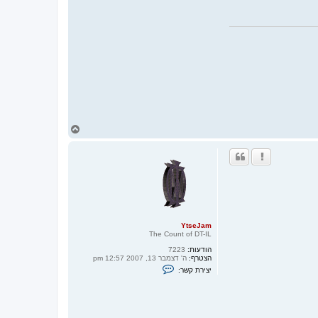
ח
ז
ר
ה
ל
מ
ע
ל
ה
YtseJam
The Count of DT-IL
הודעות:
7223
הצטרף:
ה' דצמבר 13, 2007 12:57 pm
צ
יצירת קשר:
ו
ר
ק
ש
ר
ע