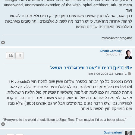
underworld, andromeda-extenion of the wish, spiral architect, ark, to mera
ועוד
דרך אגב, אני לא מבין אנשים ששומעים המון זמן רק דרים ולא מנסים לשמוע
להקות אחרות מהז'אנר, כי יש הרבה מה לשמוע. אלבומים יותר טובים מארבעת
האלבומים האחרונים שדרים הוציאו.
music4ever prog4life
ח
ז
ר
DivineComedy
דרימיסט-על
ה
ל
מ
Re: [דיון] דרים ת'יאטר ופרוגרסיב מטאל
ע
ל
ש
ב' דצמבר 15, 2008 5:06 pm
ה
ל
י
דרים נמצאים כל כך גבוהה בספרה שלהם שאין שום להקה חוץ מRiverside ו
ח
Indukti שבכלל מתקרבת אליהם, גם לא לאלבומים האחרונים שלה. זה ליגה
ה
אחרת לגמרי. זה כמו ליגת האלופות (השלישייה שציינתי) מול הליגה הישראלית.
אני גם לא מקבל את ההנחה של מר שוקרון שמי שאוהב את דרים בהכרח קרוב
למוזיקה. נכון שיש הרבה נגנים במעריצים אבל יש גם אנשים (כמוני) שלא מבין
שיט במוזיקה חוץ מלשמוע אותה.
"Everyone in the world should listen to Sigur Ros. Then maybe it'd be a better place."
ח
ז
ר
Ozerivarium