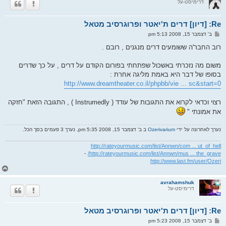
דרימיסט-על
ה
ל
מ
Re: [דיון] דרים ת'יאטר ופרוגרסיב מטאל
ע
ל
ש
ב' דצמבר 15, 2008 5:13 pm
ה
ל
י
רוב החבר'ה ששומעים דרים מנגנים , רובם .
ח
ה
משום מה נזכרתי באשכול שפתחתי בפורום הקודם על דרים , על כך שדרים
בסופו של דבר היא באמת מליגה אחרת :
http://www.dreamtheater.co.il/phpbb/vie ... sc&start=0
רצוי וכדאי לקרוא את התגובות של עודד ( Instrumedly ) , התגובה הזאת "חזקה
את אמונתי "
נערך לאחרונה על ידי
Ozerivarium
ב ב' דצמבר 15, 2008 5:35 pm, נערך 3 פעמים בסך הכל.
http://rateyourmusic.com/list/Annwn/com ... ut_of_hell
-
http://rateyourmusic.com/list/Annwn/mus ... the_grave/
http://www.last.fm/user/Ozeri
ח
ז
ר
avrahamshuk
דרימיסט-על
ה
ל
מ
Re: [דיון] דרים ת'יאטר ופרוגרסיב מטאל
ע
ל
ש
ב' דצמבר 15, 2008 5:23 pm
ה