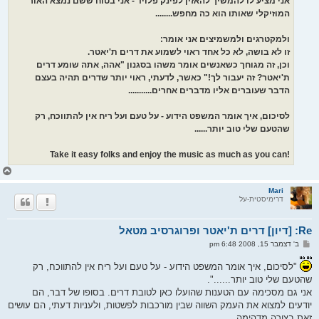
אני מציע לו להמשיך להאזין לפינק פלויד - אני בטוח ששם נמצא האור
המוזיקלי שאותו הוא כה מחפש........
ולמקטרגים ולמשמיצים אני אומר:
זו לא בושה, לא כל אחד ראוי לשמוע את דרים ת'יאטר.
וכן, זה מגוחך כשאנשים אומר משהו בסגנון "אהה, אתה שומע דרים
ת'יאטר? זה יעבור לך!" כאשר, לדעתי, ראוי יותר שדרים תהיה בעצם
הדבר שעוברים אליו מדברים אחרים...........
לסיכום, איך אומר המשפט הידוע - על טעם ועל ריח אין להתווכח, רק
שהטעם שלי טוב יותר......
!Take it easy folks and enjoy the music as much as you can
ח
ז
ר
Mari
דרימיסטית-על
ה
ל
מ
Re: [דיון] דרים ת'יאטר ופרוגרסיב מטאל
ע
ל
ש
ב' דצמבר 15, 2008 6:48 pm
ה
ל
י
"לסיכום, איך אומר המשפט הידוע - על טעם ועל ריח אין להתווכח, רק
ח
ה
שהטעם שלי טוב יותר......".
אני גם מסכימה עם הטענות שהועלו כאן לטובת דרים. בסופו של דבר, הם
יודעים למצוא את העמק השווה שבין מורכבות לפשטות, ולעניות דעתי, הם עושים
זאת בצורה מדהימה.