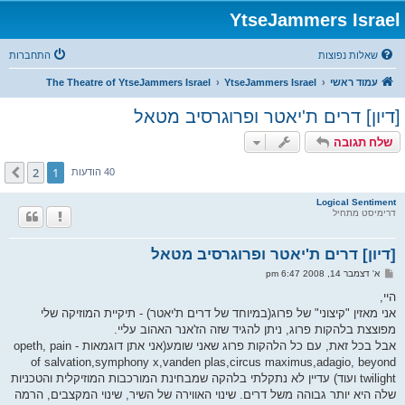
YtseJammers Israel
שאלות נפוצות
התחברות
עמוד ראשי
YtseJammers Israel
The Theatre of YtseJammers Israel
[דיון] דרים ת'יאטר ופרוגרסיב מטאל
שלח תגובה
2
1
הבא
40 הודעות
Logical Sentiment
דרימיסט מתחיל
[דיון] דרים ת'יאטר ופרוגרסיב מטאל
ש
א' דצמבר 14, 2008 6:47 pm
ל
י
היי,
ח
אני מאזין "קיצוני" של פרוג(במיוחד של דרים ת'יאטר) - תיקיית המוזיקה שלי
ה
מפוצצת בלהקות פרוג, ניתן להגיד שזה הז'אנר האהוב עליי.
אבל בכל זאת, עם כל הלהקות פרוג שאני שומע(אני אתן דוגמאות - opeth, pain
of salvation,symphony x,vanden plas,circus maximus,adagio, beyond
twilight ועוד) עדיין לא נתקלתי בלהקה שמבחינת המורכבות המוזיקלית והטכניות
שלה היא יותר גבוהה משל דרים. שינוי האווירה של השיר, שינוי המקצבים, הרמה