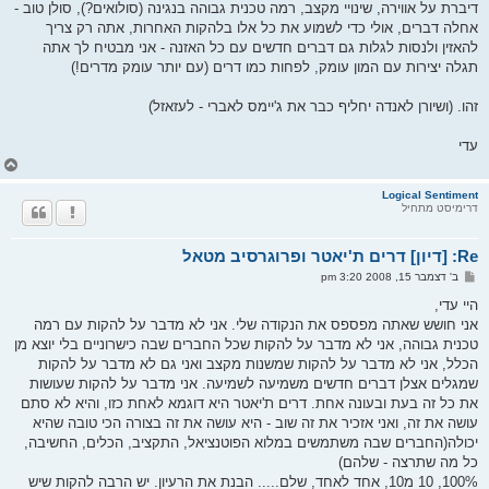
דיברת על אווירה, שינויי מקצב, רמה טכנית גבוהה בנגינה (סולואים?), סולן טוב -
אחלה דברים, אולי כדי לשמוע את כל אלו בלהקות האחרות, אתה רק צריך
להאזין ולנסות לגלות גם דברים חדשים עם כל האזנה - אני מבטיח לך אתה
תגלה יצירות עם המון עומק, לפחות כמו דרים (עם יותר עומק מדרים!)
זהו. (ושיורן לאנדה יחליף כבר את ג'יימס לאברי - לעזאזל)
עדי
ח
ז
ר
Logical Sentiment
דרימיסט מתחיל
ה
ל
מ
Re: [דיון] דרים ת'יאטר ופרוגרסיב מטאל
ע
ל
ש
ב' דצמבר 15, 2008 3:20 pm
ה
ל
י
היי עדי,
ח
אני חושש שאתה מפספס את הנקודה שלי. אני לא מדבר על להקות עם רמה
ה
טכנית גבוהה, אני לא מדבר על להקות שכל החברים שבה כישרוניים בלי יוצא מן
הכלל, אני לא מדבר על להקות שמשנות מקצב ואני גם לא מדבר על להקות
שמגלים אצלן דברים חדשים משמיעה לשמיעה. אני מדבר על להקות שעושות
את כל זה בעת ובעונה אחת. דרים ת'יאטר היא דוגמא לאחת כזו, והיא לא סתם
עושה את זה, ואני אזכיר את זה שוב - היא עושה את זה בצורה הכי טובה שהיא
יכולה(החברים שבה משתמשים במלוא הפוטנציאל, התקציב, הכלים, החשיבה,
כל מה שתרצה - שלהם)
100%, 10 מ10, אחד לאחד, שלם..... הבנת את הרעיון. יש הרבה להקות שיש