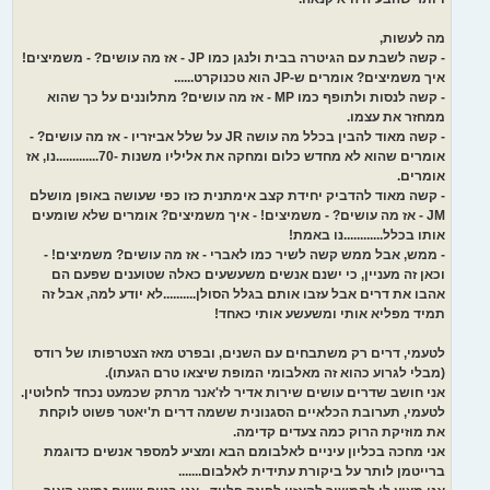
מה לעשות,
- קשה לשבת עם הגיטרה בבית ולנגן כמו JP - אז מה עושים? - משמיצים!
איך משמיצים? אומרים ש-JP הוא טכנוקרט......
- קשה לנסות ולתופף כמו MP - אז מה עושים? מתלוננים על כך שהוא
ממחזר את עצמו.
- קשה מאוד להבין בכלל מה עושה JR על שלל אביזריו - אז מה עושים? -
אומרים שהוא לא מחדש כלום ומחקה את אליליו משנות -70.............נו, אז
אומרים.
- קשה מאוד להדביק יחידת קצב אימתנית כזו כפי שעושה באופן מושלם
JM - אז מה עושים? - משמיצים! - איך משמיצים? אומרים שלא שומעים
אותו בכלל............נו באמת!
- ממש, אבל ממש קשה לשיר כמו לאברי - אז מה עושים? משמיצים! -
וכאן זה מעניין, כי ישנם אנשים משעשעים כאלה שטוענים שפעם הם
אהבו את דרים אבל עזבו אותם בגלל הסולן..........לא יודע למה, אבל זה
תמיד מפליא אותי ומשעשע אותי כאחד!
לטעמי, דרים רק משתבחים עם השנים, ובפרט מאז הצטרפותו של רודס
(מבלי לגרוע כהוא זה מאלבומי המופת שיצאו טרם הגעתו).
אני חושב שדרים עושים שירות אדיר לז'אנר מרתק שכמעט נכחד לחלוטין.
לטעמי, תערובת הכלאיים הסגנונית ששמה דרים ת'יאטר פשוט לוקחת
את מוזיקת הרוק כמה צעדים קדימה.
אני מחכה בכליון עיניים לאלבומם הבא ומציע למספר אנשים כדוגמת
ברייטמן לותר על ביקורת עתידית לאלבום.......