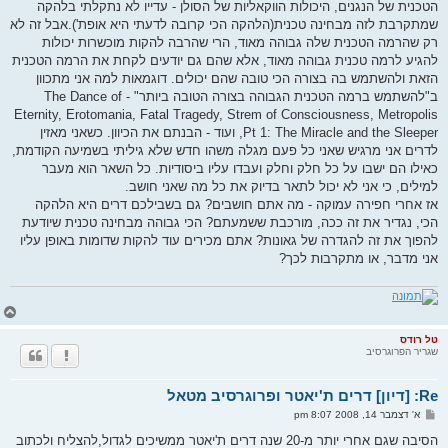
הטכנית של הנגנים, היכולות הווקאליות של הסולן - עדייו לא נתקלתי בלהקה
שמתקרבת לזה מבחינה טכנית(הלהקה הכי קרובה לדעתי היא אופת').אבל זה לא
רק שהרמה הטכנית שלה גבוהה מאוד, הרי שהרבה להקות מוכשרות יכולות
להגיע לרמה טכנית גבוהה מאוד, אלא שהם גם יודעים לקחת את הרמה הטכנית
הזאת ולהשתמש בה בצורה הכי טובה שהם יכולים. דוגמאות למה אני מתכוון
ב"להשתמש ברמה הטכנית הגבוהה בצורה הטובה ביותר" - The Dance of
Eternity, Erotomania, Fatal Tragedy, Strem of Consciousness, Metropolis
Pt 1: The Miracle and the Sleeper, ועוד - הבנתם את הכיוון. כשאני מאזין
לדרים אני מרגיש שאני כל פעם מגלה משהו חדש שלא גיליתי בשמיעה הקודמת,
כאילו הם ישבו על כל חלק וחלק ועבדו עליו ביסודיות. כל השאר הוא מעבר
למילים, כי אני לא יכול לתאר בדיוק את כל מה שאני חושב.
אז אחרי חפירה עמוקה - מה אתם חושבים? גם בשבילכם דרים היא הלהקה
הכי, נגדיר את זה ככה, מורכבת ששמעתם? הכי גבוהה מבחינה טכנית שיודעת
להפוך את זה להגדרה של גאונות? אתם מכירים עוד להקות שדומות באופן עליו
אני מדבר, או מתקרבות לכך?
ח
ז
ר
טל רודס
שגריר הפרוגרסיב
ה
ל
מ
Re: [דיון] דרים ת'יאטר ופרוגרסיב מטאל
ע
ל
ש
א' דצמבר 14, 2008 8:07 pm
ה
ל
י
הסיבה שגם אחרי יותר מ-20 שנה דרים ת'יאטר ממשיכים לגדול,להצליח ולכתוב