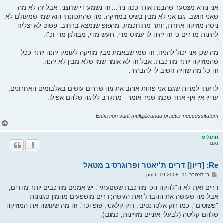
ל
י
אני נורא מצטער שהבנת אותי ככה ניר... זה נשמע די שחצני. אבל זה לא מה
ח
שאני חושב. גם אני לא מבין בשיט במוזיקה. מה שהתכוונתי הוא שמי שמעולם לא
ה
ניסה מוזיקה אחרת, יותר מתוחכמת, מהפופ שנמצא ברחוב, פשוט לא יצליח
להינות מדרים כי זה יהיה לו עמוס מדי, רועש מדי, מבולגן מדי וכ"ו.
מה שכן אני יכול להניח, זה שמי שבאמת מבין מוזיקה לעומק יהנה יותר ככל
שהמוזיקה יותר מורכבת. אבל זה לא אומר שמי שלא מבין לא יהנה.
זה כל מה שהיה חשוב לי להבהיר.
לדעתי למרות שגם אני פחות אוהב את מה שדרים עושים באלבומים האחרונים,
עדיין אין אף אחד שכמו שניר אומר - מתקרב לליגה שלהם אפילו.
Entia non sunt multiplicanda praeter neccessitatem
ח
ז
ר
חתוליס
נעם
ה
ל
מ
Re: [דיון] דרים ת'יאטר ופרוגרסיב מטאל
ע
ל
ש
ב' דצמבר 15, 2008 6:19 pm
ה
ל
י
דרים זאת לא ה"להקה הכי מורכבת ששמעתי". יש אמנים מורכבים יותר מדרים,
ח
אבל מה שעושה את ההבדל זאת הגישה; דרים מושפעים מהמון סגנונות
ה
"פשוטים", כמו רוק אלטרנטיבי, רוק קלאסי, פופ וכד'. זה מה שעושה את המוזיקה
שלהם קליטה (לבעלי אזניים מזויינות, כמובן).