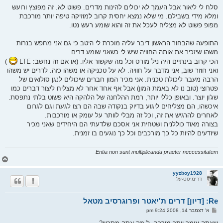
י
סלח לי ליאור אבל העמך לא יכולים להינות מדרים. פשוט לא. זה מפוצץ ורועש
ח
ומלא מידי בשבילם. מי שלא נמצא יחסית קרוב למוזיקה טיפה יותר מורכבת
ה
מפופ פשוט לא מצליח לעכל את זה והוא שומע רעש נטו.
התופעה שהבחור הראשון דיבר עליה מוכרת לי היטב כי גם אני מחפש בנרות
משהו שיזכיר את אותה החוויה שיש לי כשאני שומע דרים.
הכי קרוב בינתיים היה ניל מורס וכל מה שקשור אליו. (או אם זה נחשב: LTE
)
ואני חוזר שוב, אני מדבר על חוויה. לא על טכניקה או משהו כזה. לדרים יש משהו
הרבה מעבר ליכולת טכנית. אני מכיר המון חברים שיכולים לנגן סולואים של
פטרוצי (טוב נו לא באמת המון) אבל אף אחד אחר לא מצליח ליצור דברים כמו
שג'ון יוצר. ובאופן כללי יותר, רמת ההלחנה של הלהקה היא פשוט בלתי נתפסת.
איכשהו, הם מצליחים ליגוע בדיוק בנקודה שבה הם רצו לגעת וגם לגרום
לאחרים להרגיש את זה, וכל זה מבלי לוותר על עומק או מורכבות.
בצורה מאוד כוללנית ושטחית אני אסכם שלדעתי הם היחידים שאני מכיר
שיודעים להיות כל כך מורכבים וכל כך נוגעים בו זמנית.
Entia non sunt multiplicanda praeter neccessitatem
ח
ז
ר
yyzboy1928
דרימיסט-על
ה
ל
מ
Re: [דיון] דרים ת'יאטר ופרוגרסיב מטאל
ע
ל
ש
א' דצמבר 14, 2008 9:24 pm
ה
ל
י