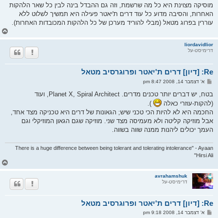
ח
מוסיקה מצוינת היא כל מה שרשמת, וזה גם ההבדל בינה לבין כל שאר הלהקות
ה
האחרות, והסיבה מדוע כל עוד דרים ת'יאטר פעילה היא תמשיך לשלוט ללא
עוררין בפרוג מטאל (מבלי להוריד מערכן של כל הלהקות המכובדות האחרות).
ח
ז
ר
liordavidlior
דרימיסט-על
ה
ל
מ
Re: [דיון] דרים ת'יאטר ופרוגרסיב מטאל
ע
ל
ש
א' דצמבר 14, 2008 8:47 pm
ה
ל
י
בטח, יש דברים יותר טכנים מדרים. Planet X, Spiral Architect, ועוד
ח
(להקות-עוזרי כאלה
).
ה
החכמה היא לא להיות הכי טכני שיש; הגאונות של דרים היא טכניקה מצד אחד,
אבל מוזיקה קליטה ולא מעמיסה מצד שני. מוזיקה שגם הגאון המוזיקלי וגם
העמך יכולים ליהנות ממנה שווה בשווה.
There is a huge difference between being tolerant and tolerating intolerance" - Ayaan
Hirsi Ali"
ח
ז
ר
avrahamshuk
דרימיסט-על
ה
ל
מ
Re: [דיון] דרים ת'יאטר ופרוגרסיב מטאל
ע
ל
ש
א' דצמבר 14, 2008 9:18 pm
ה
ל