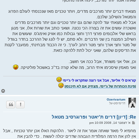
שאתה אומר יותר מורכב, ל-מה אתה מתכוון?
ח
ה
מצאתי דברים יותר מורכבים מדרים, ויותר טכניים מאז שנכנסתי לעולם הפרוג
והמטאל והשילוב שלכם.
אבל לא מצאתי עוד להקה שהם גם יותר טכניים וגם יותר מורכבים מדרים
ואשכרה עושים את זה בצורה הכי נכונה. ושאני כותב את שורות אלו, אני מנגן
בראש שלי אלבומים פורצי דרך וחוצי גבולות כמו אוויק ואימג'ס. שעושים את
השילוב המנצח בין שני הדברים. ולא סתם, יש לי לונג של ההרכב בחדר בגודל
של מטר וחצי אורך וחצי מטר רוחב לערך. כי זה הכבוד מבחינתי, ממעבר לקנות
את הדיסקים שלהם, שאני יכול לתת ללהקה כזאת.
וכן, אולי אני משוחד, אבל ככה אני חושב.
ואני מאמין שיסכימו איתי הרוב, מה שלא קורה בד"כ באשכול פוליטיקה.
קוראים לי אליעד, אבל אני רוצה שתקראו לי ג'יימי
|פינת הכותרות של ג'יימי. מצחיק אם לא תיכנסו|
ח
ז
ר
Ozerivarium
דרימיסט-על
ה
ל
מ
Re: [דיון] דרים ת'יאטר ופרוגרסיב מטאל
ע
ל
ש
א' דצמבר 14, 2008 10:09 pm
ה
ל
י
מחמיא לי מאוד שאתה אומר את זה ליאור . הלהקות האלו אכן יותר טכניות , אבל
ח
אין להן את הרמה המלודית הגבוהה שדרים יכולה לעשות . כדי להבין את
ה