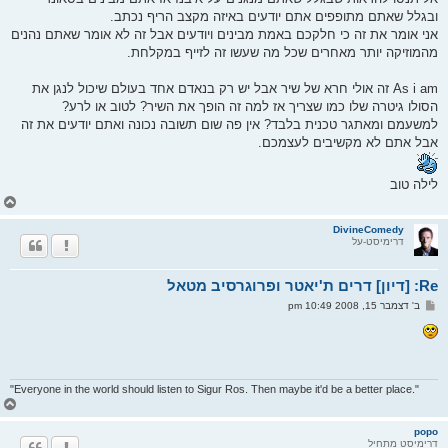
ובגלל שאתם מתופפים אתם יודעים באיזה מקצב הריף נכתב.
אני אומר את זה כי חלקכם באמת מבינים ויודעים אבל זה לא אומר שאתם נהנים
מהמוזיקה יותר מאחרים שכל מה שעשו זה לזייף במקלחת.
As i am זה אולי חרא של שיר אבל יש רק בנאדם אחד בעולם שיכול לנגן את
הסולו גיטרה שלו כמו שצריך אז למה זה הופך את השיר? לטוב או לרע?
למשעמם ומאתגר טכנית בלבד? אין פה שום תשובה נכונה ואתם יודעים את זה
אבל אתם לא מקשיבים לעצמכם.
לילה טוב
ח
ז
ר
DivineComedy
דרימיסט-על
ה
ל
מ
Re: [דיון] דרים ת'יאטר ופרוגרסיב מטאל
ע
ל
ש
ב' דצמבר 15, 2008 10:49 pm
ה
ל
י
ח
ה
"Everyone in the world should listen to Sigur Ros. Then maybe it'd be a better place."
ח
ז
ר
popo
דרימיסט מתחיל
ה