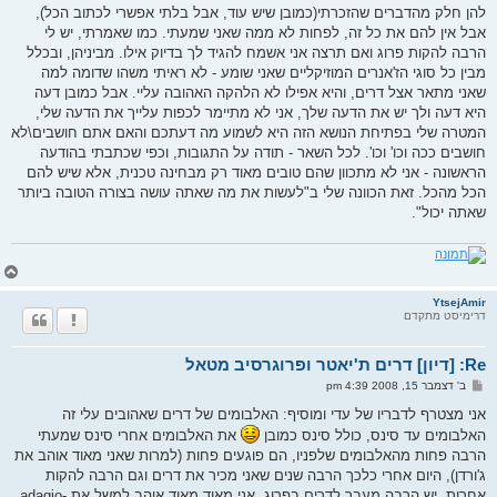
להן חלק מהדברים שהזכרתי(כמובן שיש עוד, אבל בלתי אפשרי לכתוב הכל),
אבל אין להם את כל זה, לפחות לא ממה שאני שמעתי. כמו שאמרתי, יש לי
הרבה להקות פרוג ואם תרצה אני אשמח להגיד לך בדיוק אילו. מביניהן, ובכלל
מבין כל סוגי הז'אנרים המוזיקליים שאני שומע - לא ראיתי משהו שדומה למה
שאני מתאר אצל דרים, והיא אפילו לא הלהקה האהובה עליי. אבל כמובן דעה
היא דעה ולך יש את הדעה שלך, אני לא מתיימר לכפות עלייך את הדעה שלי,
המטרה שלי בפתיחת הנושא הזה היא לשמוע מה דעתכם והאם אתם חושבים\לא
חושבים ככה וכו' וכו'. לכל השאר - תודה על התגובות, וכפי שכתבתי בהודעה
הראשונה - אני לא מתכוון שהם טובים מאוד רק מבחינה טכנית, אלא שיש להם
הכל מהכל. זאת הכוונה שלי ב"לעשות את מה שאתה עושה בצורה הטובה ביותר
שאתה יכול".
ח
ז
ר
YtsejAmir
דרימיסט מתקדם
ה
ל
מ
Re: [דיון] דרים ת'יאטר ופרוגרסיב מטאל
ע
ל
ש
ב' דצמבר 15, 2008 4:39 pm
ה
ל
י
אני מצטרף לדבריו של עדי ומוסיף: האלבומים של דרים שאהובים עלי זה
ח
האלבומים עד סינס, כולל סינס כמובן
את האלבומים אחרי סינס שמעתי
ה
הרבה פחות מהאלבומים שלפניו, הם פוגעים פחות (למרות שאני מאוד אוהב את
ג'ורדן), היום אחרי כלכך הרבה שנים שאני מכיר את דרים וגם הרבה להקות
אחרות, יש הרבה מעבר לדרים בפרוג, אני מאוד מאוד אוהב למשל את adagio-