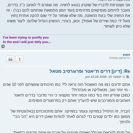
אני מצטרפת לדבריו של שוקרון בנוגע לחוויה. מה שגורם לי לאהוב כ"כ בדרים,
מעבר להיותם מוסיקאים מדהימים (ועוד המון מחמאות שנתתם להם כבר) - זה
את החוויה שלי בעת ההאזנה, מה שלא שוחזר על ידי שום להקה אחרת (חוץ
מעל ידי כמה שירים של אופת'). וכאן, בעיניי, הכשרון הגדול שלהם: ליצור משהו
שלא ניתן לשחזר.
I've been trying to justify you
In the end I will just defy you...
ח
ז
ר
popo
דרימיסט מתחיל
ה
ל
מ
Re: [דיון] דרים ת'יאטר ופרוגרסיב מטאל
ע
ל
ש
ב' דצמבר 15, 2008 10:29 pm
ה
ל
י
אתם יודעים כמו מה האשכול הזה נראה לי? כמו הויכוחים שעשיתם לפני 10 שנים
ח
- מי יותר טוב, מטאליקה או מג'הדת'?
ה
כמובן שהדיון הזה בפי כמה וכמה יותר מקצועי כי הרי מדובר בדרים תיאטר
האהובים והמורכבים שיש להעריך אותם רק בפרמטרים מסוימים.
חברה, זה התחיל במוזיקה ונגמר במוזיקה. אתם מתכווכחים (באלגנטיות של
ממש) כמו ילדים קטנים כדי לגרום לאחר להודות שאכן דרים היא "הכי הכי"
ולהיפך .
אל תנסו להראות שבגלל שאתם מנגנים על איבנז אז אתם מבינים בסאונד