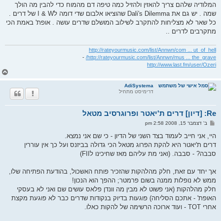
המלודיה שלהם צריך להאזין ולהזיל כמה טיפה דם מהמוח כדי להבין מה הולך
שמה . יש גם את Dali's Dilemma שהוציאו אלבום שדי דומה לI & W של דרים .
כל שאר לא מצליחות להתקרב לשילוב המושלם שדרים עושה . אופת' באמת הכי
מתקרבים לדרים ..
http://rateyourmusic.com/list/Annwn/com ... ut_of_hell
-
http://rateyourmusic.com/list/Annwn/mus ... the_grave/
http://www.last.fm/user/Ozeri
ח
ז
ר
AdiSystema
דרימיסט מתחיל
ה
ל
מ
Re: [דיון] דרים ת'יאטר ופרוגרסיב מטאל
ע
ל
ש
ב' דצמבר 15, 2008 2:58 pm
ה
ל
י
היי, אני חייב לעמוד בצד השני של הדיון - כי שם אני נמצא.
ח
דרים ת'יאטר היא להקת הפרוג מטאל הכי גדולה בביזנס ועל כך אין עוררין
ה
סבבה? - סבבה. (ואני מת עליהם מאז שחיכינו לFII)
אך יחד עם זאת, חלק מהלהקות שהזכיר פותח האשכול, בהודעת הפתיחה שלו,
ממש לא נופלות ממנה בשום פרמטר; ההפך הוא הנכון!
חלק מהלהקות (אני פשוט לא מבין מה וונדן פלאס עושים שם ואני לא בעסקי
האופת' - אתכם הסליחה) פוגעות בדיוק בנקודות שדרים כבר לא פוגעת מקצת
אחרי TOT - ועוד ארוכה הרשימה של להקות כאלו.